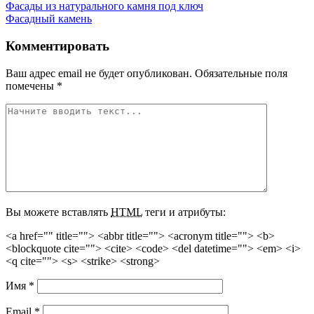
Навигация
Фасады из натурального камня под ключ
Фасадный камень
по
записям
Комментировать
Ваш адрес email не будет опубликован.
Обязательные поля
помечены
*
Вы можете вставлять
HTML
теги и атрибуты:
<a href="" title=""> <abbr title=""> <acronym title=""> <b>
<blockquote cite=""> <cite> <code> <del datetime=""> <em> <i>
<q cite=""> <s> <strike> <strong>
Имя
*
Email
*