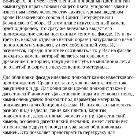
Во-вторых, он имеет естественный природный цвет, плитки
камня будут играть тонами общего цвета, уподобляя здание
известным всему человечеству архитектурным шедеврам
вроде Исаакиевсого собора В Санкт-Петербурге или
Берлинского Собора. В этом плане искусственный камень
будет однороден, что сразу же визуально выдаст его
происхождение своим постоянным тоном на фасаде. Ну и, в-
третьих, каждый отдельно взятый образец натурального камня
неповторим и уникален, у него собственный узор. И,
разумеется, гораздо приятнее осознавать, что у Вас на фасаде
находится камень, который является материалом с
древнейшей историей, тянущейся вглубь на миллионы лет, а
не отлитый в форме из искусственного материала.
Для облицовки фасада идеально подходят камни известкового
происхождения. Среди них такие, как песчаник, известняк,
ракушечник и др. Для облицовки цоколя подходит также и
дагестанский доломит. Дагестанские виды известковых пород
камня очень удачно подходят под параметры материала,
подходящего для облицовки фасада. Из них легко выполнять
разного вида изделия, такие как плитки, карнизы,
подоконники, декоративные элементы и пр. Дагестанский
камень, особенно дагестанский песчаник, имеет легкий вес
относительно других пород натуральных облицовочных
камней. Это позволяет предотвратить перегрузку для