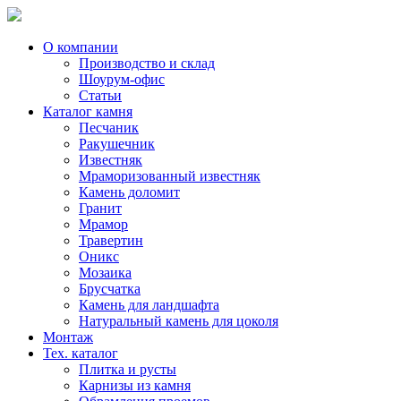
Skip
to
content
О компании
Производство и склад
Шоурум-офис
Статьи
Каталог камня
Песчаник
Ракушечник
Известняк
Мраморизованный известняк
Камень доломит
Гранит
Мрамор
Травертин
Оникс
Мозаика
Брусчатка
Камень для ландшафта
Натуральный камень для цоколя
Монтаж
Тех. каталог
Плитка и русты
Карнизы из камня