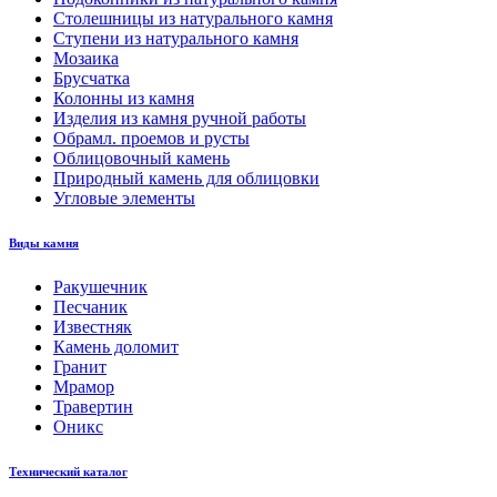
Столешницы из натурального камня
Ступени из натурального камня
Мозаика
Брусчатка
Колонны из камня
Изделия из камня ручной работы
Обрамл. проемов и русты
Облицовочный камень
Природный камень для облицовки
Угловые элементы
Виды камня
Ракушечник
Песчаник
Известняк
Камень доломит
Гранит
Мрамор
Травертин
Оникс
Технический каталог