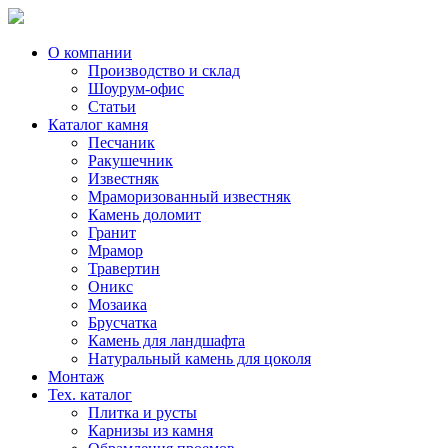
Skip
to
content
О компании
Производство и склад
Шоурум-офис
Статьи
Каталог камня
Песчаник
Ракушечник
Известняк
Мраморизованный известняк
Камень доломит
Гранит
Мрамор
Травертин
Оникс
Мозаика
Брусчатка
Камень для ландшафта
Натуральный камень для цоколя
Монтаж
Тех. каталог
Плитка и русты
Карнизы из камня