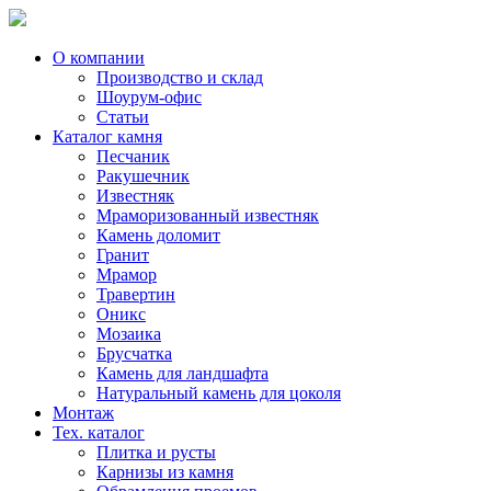
Skip
to
content
О компании
Производство и склад
Шоурум-офис
Статьи
Каталог камня
Песчаник
Ракушечник
Известняк
Мраморизованный известняк
Камень доломит
Гранит
Мрамор
Травертин
Оникс
Мозаика
Брусчатка
Камень для ландшафта
Натуральный камень для цоколя
Монтаж
Тех. каталог
Плитка и русты
Карнизы из камня