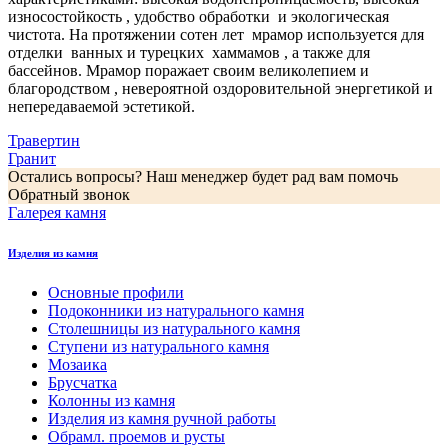
износостойкость , удобство обработки и экологическая
чистота. На протяжении сотен лет мрамор используется для
отделки ванных и турецких хаммамов , а также для
бассейнов. Мрамор поражает своим великолепием и
благородством , невероятной оздоровительной энергетикой и
непередаваемой эстетикой.
Навигация
Травертин
Гранит
по
Остались вопросы? Наш менеджер будет рад вам помочь
записям
Обратный звонок
Галерея камня
Изделия из камня
Основные профили
Подоконники из натурального камня
Столешницы из натурального камня
Ступени из натурального камня
Мозаика
Брусчатка
Колонны из камня
Изделия из камня ручной работы
Обрамл. проемов и русты