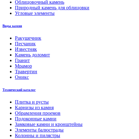
Облицовочный камень
Природный камень для облицовки
Угловые элементы
Виды камня
Ракушечник
Песчаник
Известняк
Камень доломит
Гранит
Мрамор
Травертин
Оникс
Технический каталог
Плитка и русты
Карнизы из камня
Обрамления проемов
Подоконные камни
Замковые камни и кронштейны
Элементы балюстрады
Колонны и пилястры