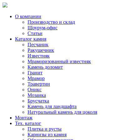
Skip
to
content
О компании
Производство и склад
Шоурум-офис
Статьи
Каталог камня
Песчаник
Ракушечник
Известняк
Мраморизованный известняк
Камень доломит
Гранит
Мрамор
Травертин
Оникс
Мозаика
Брусчатка
Камень для ландшафта
Натуральный камень для цоколя
Монтаж
Тех. каталог
Плитка и русты
Карнизы из камня