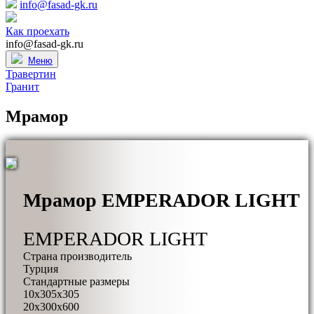
info@fasad-gk.ru
Как проехать
info@fasad-gk.ru
Меню
Навигация
Травертин
Гранит
по
записям
Мрамор
Мрамор EMPERADOR LIGHT
EMPERADOR LIGHT
Страна производитель
Турция
Стандартные размеры
10x305x305
20x300x600