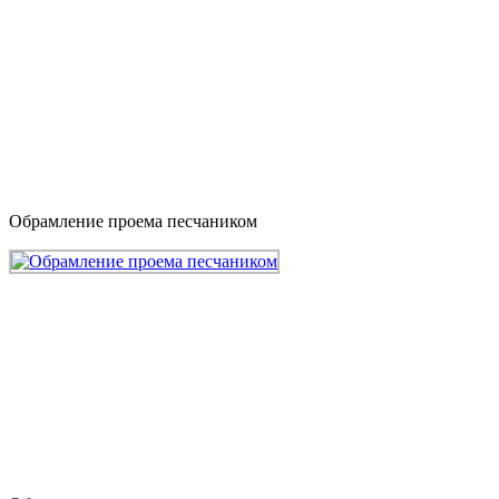
Обрамление проема песчаником