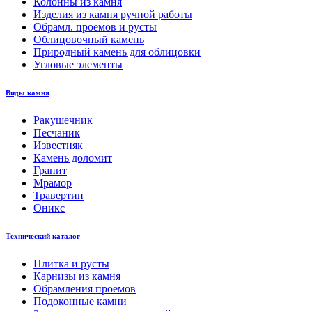
Колонны из камня
Изделия из камня ручной работы
Обрамл. проемов и русты
Облицовочный камень
Природный камень для облицовки
Угловые элементы
Виды камня
Ракушечник
Песчаник
Известняк
Камень доломит
Гранит
Мрамор
Травертин
Оникс
Технический каталог
Плитка и русты
Карнизы из камня
Обрамления проемов
Подоконные камни