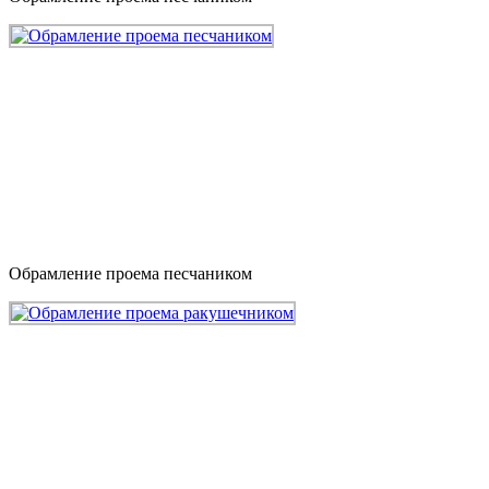
Обрамление проема песчаником