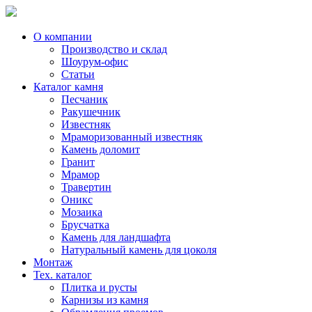
Skip
to
content
О компании
Производство и склад
Шоурум-офис
Статьи
Каталог камня
Песчаник
Ракушечник
Известняк
Мраморизованный известняк
Камень доломит
Гранит
Мрамор
Травертин
Оникс
Мозаика
Брусчатка
Камень для ландшафта
Натуральный камень для цоколя
Монтаж
Тех. каталог
Плитка и русты
Карнизы из камня