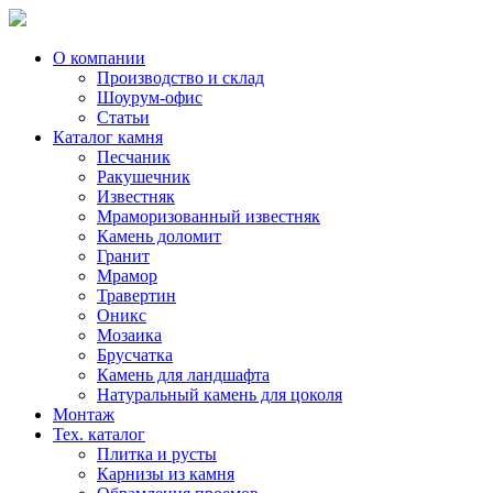
Skip
to
content
О компании
Производство и склад
Шоурум-офис
Статьи
Каталог камня
Песчаник
Ракушечник
Известняк
Мраморизованный известняк
Камень доломит
Гранит
Мрамор
Травертин
Оникс
Мозаика
Брусчатка
Камень для ландшафта
Натуральный камень для цоколя
Монтаж
Тех. каталог
Плитка и русты
Карнизы из камня