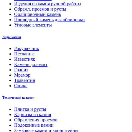
Изделия из камня ручной работы
Обрамл. проемов и русты
Облицовочный камень
Природный камень для облицовки
Угловые элементы
Виды камня
Ракушечник
Песчаник
Известняк
Камень доломит
Гранит
Мрамор
Травертин
Оникс
Технический каталог
Плитка и русты
Карнизы из камня
Обрамления проемов
Подоконные камни
Замковые камни и кронштейны