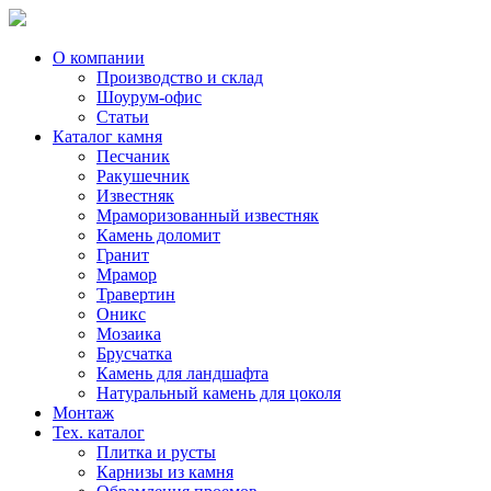
Skip
to
content
О компании
Производство и склад
Шоурум-офис
Статьи
Каталог камня
Песчаник
Ракушечник
Известняк
Мраморизованный известняк
Камень доломит
Гранит
Мрамор
Травертин
Оникс
Мозаика
Брусчатка
Камень для ландшафта
Натуральный камень для цоколя
Монтаж
Тех. каталог
Плитка и русты
Карнизы из камня