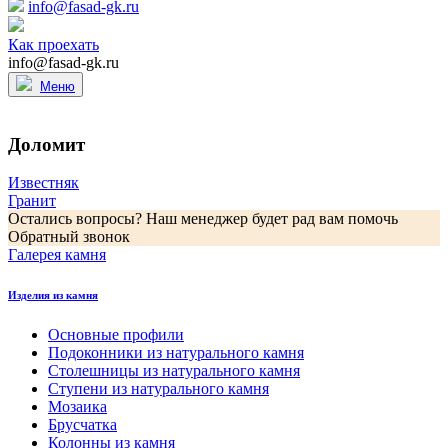
info@fasad-gk.ru
Как проехать
info@fasad-gk.ru
Меню
Доломит
Навигация
Известняк
Гранит
по
Остались вопросы? Наш менеджер будет рад вам помочь
записям
Обратный звонок
Галерея камня
Изделия из камня
Основные профили
Подоконники из натурального камня
Столешницы из натурального камня
Ступени из натурального камня
Мозаика
Брусчатка
Колонны из камня