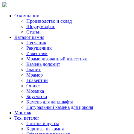
Skip
to
content
О компании
Производство и склад
Шоурум-офис
Статьи
Каталог камня
Песчаник
Ракушечник
Известняк
Мраморизованный известняк
Камень доломит
Гранит
Мрамор
Травертин
Оникс
Мозаика
Брусчатка
Камень для ландшафта
Натуральный камень для цоколя
Монтаж
Тех. каталог
Плитка и русты
Карнизы из камня