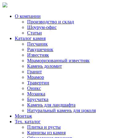
Skip
to
content
О компании
Производство и склад
Шоурум-офис
Статьи
Каталог камня
Песчаник
Ракушечник
Известняк
Мраморизованный известняк
Камень доломит
Гранит
Мрамор
Травертин
Оникс
Мозаика
Брусчатка
Камень для ландшафта
Натуральный камень для цоколя
Монтаж
Тех. каталог
Плитка и русты
Карнизы из камня