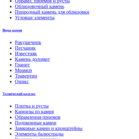
Обрамл. проемов и русты
Облицовочный камень
Природный камень для облицовки
Угловые элементы
Виды камня
Ракушечник
Песчаник
Известняк
Камень доломит
Гранит
Мрамор
Травертин
Оникс
Технический каталог
Плитка и русты
Карнизы из камня
Обрамления проемов
Подоконные камни
Замковые камни и кронштейны
Элементы балюстрады