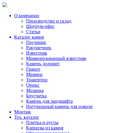
Skip
to
content
О компании
Производство и склад
Шоурум-офис
Статьи
Каталог камня
Песчаник
Ракушечник
Известняк
Мраморизованный известняк
Камень доломит
Гранит
Мрамор
Травертин
Оникс
Мозаика
Брусчатка
Камень для ландшафта
Натуральный камень для цоколя
Монтаж
Тех. каталог
Плитка и русты
Карнизы из камня