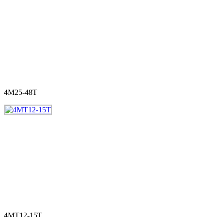
4M25-48T
4MT12-15T