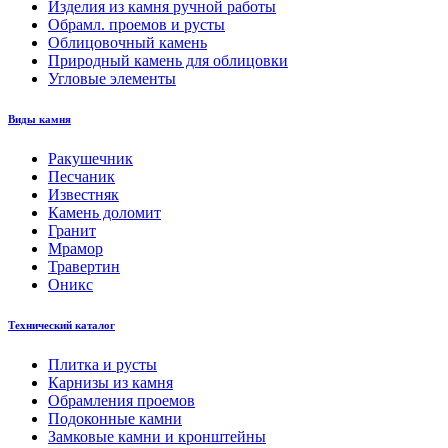
Изделия из камня ручной работы
Обрамл. проемов и русты
Облицовочный камень
Природный камень для облицовки
Угловые элементы
Виды камня
Ракушечник
Песчаник
Известняк
Камень доломит
Гранит
Мрамор
Травертин
Оникс
Технический каталог
Плитка и русты
Карнизы из камня
Обрамления проемов
Подоконные камни
Замковые камни и кронштейны