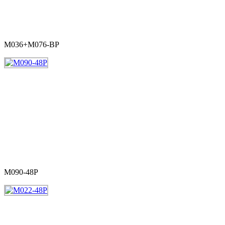
M036+M076-BP
M090-48P