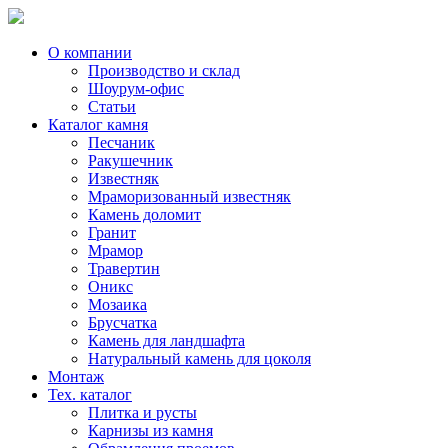
Skip
to
content
О компании
Производство и склад
Шоурум-офис
Статьи
Каталог камня
Песчаник
Ракушечник
Известняк
Мраморизованный известняк
Камень доломит
Гранит
Мрамор
Травертин
Оникс
Мозаика
Брусчатка
Камень для ландшафта
Натуральный камень для цоколя
Монтаж
Тех. каталог
Плитка и русты
Карнизы из камня