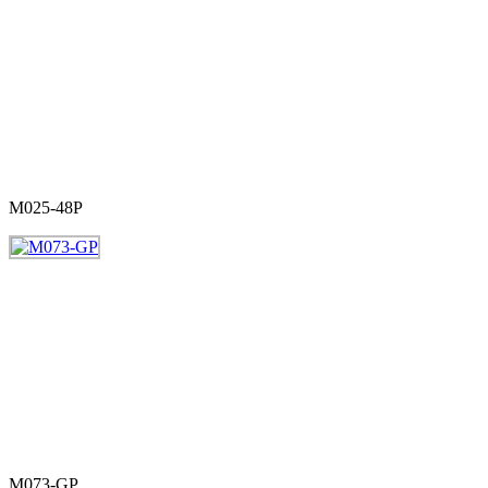
M025-48P
M073-GP