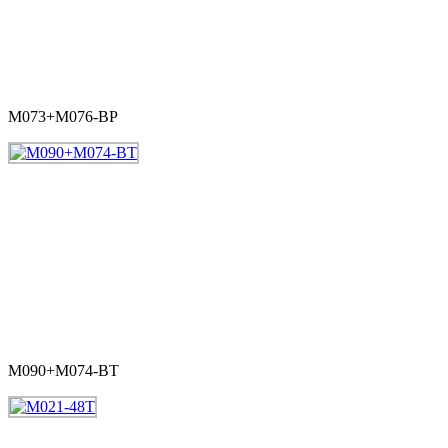
M073+M076-BP
M090+M074-BT