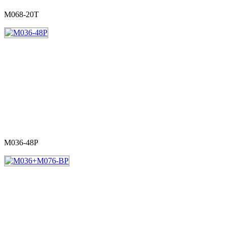
M068-20T
M036-48P