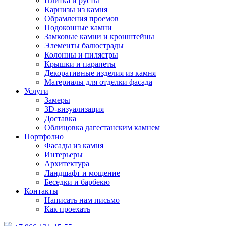
Плитка и русты
Карнизы из камня
Обрамления проемов
Подоконные камни
Замковые камни и кронштейны
Элементы балюстрады
Колонны и пилястры
Крышки и парапеты
Декоративные изделия из камня
Материалы для отделки фасада
Услуги
Замеры
3D-визуализация
Доставка
Облицовка дагестанским камнем
Портфолио
Фасады из камня
Интерьеры
Архитектура
Ландшафт и мощение
Беседки и барбекю
Контакты
Написать нам письмо
Как проехать