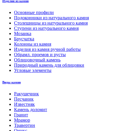
Изделия из камня
Основные профили
Подоконники из натурального камня
Столешницы из натурального камня
Ступени из натурального камня
Мозаика
Брусчатка
Колонны из камня
Изделия из камня ручной работы
Обрамл. проемов и русты
Облицовочный камень
Природный камень для облицовки
Угловые элементы
Виды камня
Ракушечник
Песчаник
Известняк
Камень доломит
Гранит
Мрамор
Травертин
Оникс