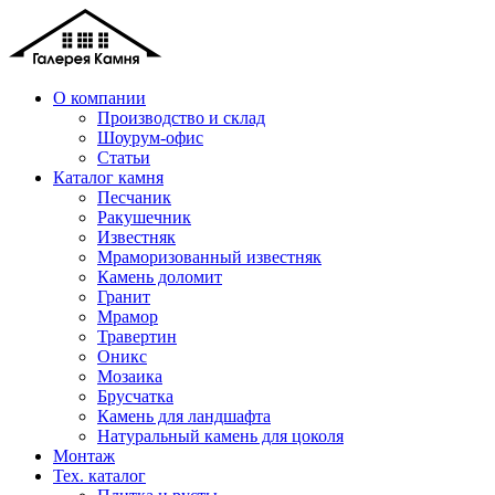
Skip
to
content
О компании
Производство и склад
Шоурум-офис
Статьи
Каталог камня
Песчаник
Ракушечник
Известняк
Мраморизованный известняк
Камень доломит
Гранит
Мрамор
Травертин
Оникс
Мозаика
Брусчатка
Камень для ландшафта
Натуральный камень для цоколя
Монтаж
Тех. каталог